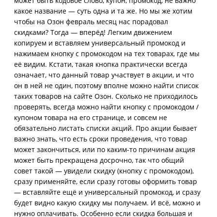
может быть кодовое слово, купон, промокод, не важно
какое название — суть одна и та же. Но мы же хотим
чтобы на Озон февраль месяц нас порадовал
скидками? Тогда — вперёд! Легким движением
копируем и вставляем универсальный промокод и
нажимаем кнопку с промокодом на тех товарах, где мы
её видим. Кстати, такая кнопка практически всегда
означает, что данный товар участвует в акции, и что
он в ней не один, поэтому вполне можно найти список
таких товаров на сайте Озон. Сколько не приходилось
проверять, всегда можно найти кнопку с промокодом /
купоном товара на его странице, и совсем не
обязательно листать списки акций. Про акции бывает
важно знать, что есть сроки проведения, что товар
может закончиться, или по каким-то причинам акция
может быть прекращена досрочно, так что общий
совет такой — увидели скидку (кнопку с промокодом),
сразу применяйте, если сразу готовы оформить товар
— вставляйте ещё и универсальный промокод, и сразу
будет видно какую скидку мы получаем. И всё, можно и
нужно оплачивать. Особенно если скидка большая и