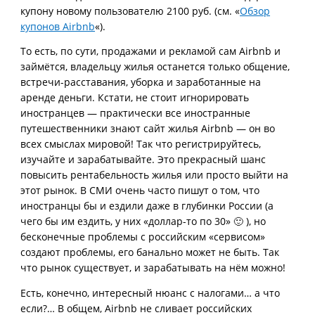
купону новому пользователю 2100 руб. (см. «
Обзор
купонов Airbnb
«).
То есть, по сути, продажами и рекламой сам Airbnb и
займётся, владельцу жилья останется только общение,
встречи-расставания, уборка и заработанные на
аренде деньги. Кстати, не стоит игнорировать
иностранцев — практически все иностранные
путешественники знают сайт жилья Airbnb — он во
всех смыслах мировой! Так что регистрируйтесь,
изучайте и зарабатывайте. Это прекрасный шанс
повысить рентабельность жилья или просто выйти на
этот рынок. В СМИ очень часто пишут о том, что
иностранцы бы и ездили даже в глубинки России (а
чего бы им ездить, у них «доллар-то по 30» 🙂 ), но
бесконечные проблемы с российским «сервисом»
создают проблемы, его банально может не быть. Так
что рынок существует, и зарабатывать на нём можно!
Есть, конечно, интересный нюанс с налогами… а что
если?… В общем, Airbnb не сливает российских