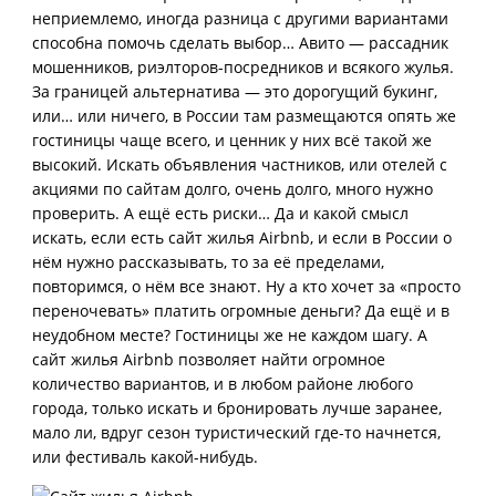
неприемлемо, иногда разница с другими вариантами
способна помочь сделать выбор… Авито — рассадник
мошенников, риэлторов-посредников и всякого жулья.
За границей альтернатива — это дорогущий букинг,
или… или ничего, в России там размещаются опять же
гостиницы чаще всего, и ценник у них всё такой же
высокий. Искать объявления частников, или отелей с
акциями по сайтам долго, очень долго, много нужно
проверить. А ещё есть риски… Да и какой смысл
искать, если есть сайт жилья Airbnb, и если в России о
нём нужно рассказывать, то за её пределами,
повторимся, о нём все знают. Ну а кто хочет за «просто
переночевать» платить огромные деньги? Да ещё и в
неудобном месте? Гостиницы же не каждом шагу. А
сайт жилья Airbnb позволяет найти огромное
количество вариантов, и в любом районе любого
города, только искать и бронировать лучше заранее,
мало ли, вдруг сезон туристический где-то начнется,
или фестиваль какой-нибудь.