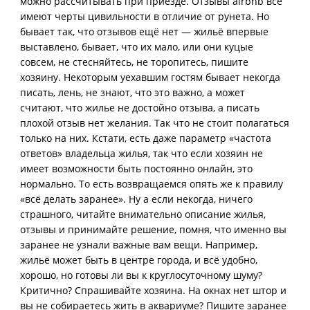
можно рассчитывать при приезде. Отзывы airbnb всё
имеют черты цивильности в отличие от рунета. Но
бывает так, что отзывов ещё нет — жильё впервые
выставлено, бывает, что их мало, или они куцые
совсем, не стесняйтесь, не торопитесь, пишите
хозяину. Некоторым уехавшим гостям бывает некогда
писать, лень, не знают, что это важно, а может
считают, что жилье не достойно отзыва, а писать
плохой отзыв нет желания. Так что не стоит полагаться
только на них. Кстати, есть даже параметр «частота
ответов» владельца жилья, так что если хозяин не
имеет возможности быть постоянно онлайн, это
нормально. То есть возвращаемся опять же к правилу
«всё делать заранее». Ну а если некогда, ничего
страшного, читайте внимательно описание жилья,
отзывы и принимайте решение, помня, что именно вы
заранее не узнали важные вам вещи. Например,
жильё может быть в центре города, и всё удобно,
хорошо, но готовы ли вы к круглосуточному шуму?
Критично? Спрашивайте хозяина. На окнах нет штор и
вы не собираетесь жить в аквариуме? Пишите заранее