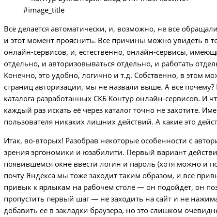
#image_title
Всё делается автоматически, и, возможно, не все обращали
и этот момент прояснить. Все причины можно увидеть в т
онлайн-сервисов, и, естественно, онлайн-сервисы, имеющ
отдельно, и авторизовываться отдельно, и работать отдел
Конечно, это удобно, логично и т.д. Собственно, в этом м
страниц авторизации, мы не назвали выше. А всё почему? П
каталога разработанных СКБ Контур онлайн-сервисов. И чт
каждый раз искать её через каталог точно не захотите. 
пользователя никаких лишних действий. А какие это дейс
Итак, во-вторых! Разобрав некоторые особенности с автор
зрения эргономики и юзабилити. Первый вариант действий
появившемся окне ввести логин и пароль (хотя можно и по
почту Яндекса мы тоже заходит таким образом, и все прив
привык к ярлыкам на рабочем столе — он подойдет, он по
пропустить первый шаг — не заходить на сайт и не нажима
добавить ее в закладки браузера, но это слишком очевидно