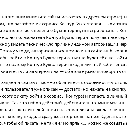
 на это внимание (что сайты меняются в адресной строке), 
ом, что разработчик сервиса Контур Бухгалтерия — компан
ие отношение к ведению бухгалтерии, интегрированы с Кон
ьно, но пользователи Контур Бухгалтерии получают все сер
ожно увидеть техническую причину единой авторизации через 
отому что да, авторизоваться можно и на сайте auth. kontur
обы войти в Контур Бухгалтерию, нужно будет её ещё найти,
Именно поэтому Контур Бухгалтерия вход в личный кабинет 
твия и есть ли альтернатива — об этом нужно поговорить о
изацией и сайтами, можно обратиться к особенностям с точк
 пользователя уже описан — достаточно нажать на кнопку в
 сертификату войти в сервисы Контура) и попасть в личный
ыкли. Так что набор действий, действительно, минимальный.
зволит сократить действия пользователя для входа в личн
ть кнопку входа, а сразу же авторизовываться. Сделать эт
, чтобы об писать, не так ли? Но ярлык… можно же создать 