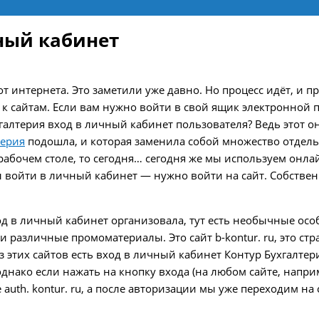
чный кабинет
т интернета. Это заметили уже давно. Но процесс идёт, и пр
к сайтам. Если вам нужно войти в свой ящик электронной п
хгалтерия вход в личный кабинет пользователя? Ведь этот 
терия
подошла, и которая заменила собой множество отдель
абочем столе, то сегодня… сегодня же мы используем онлай
ы войти в личный кабинет — нужно войти на сайт. Собствен
од в личный кабинет организовала, тут есть необычные осо
 различные промоматериалы. Это сайт b-kontur. ru, это стран
 из этих сайтов есть вход в личный кабинет Контур Бухгалте
u, однако если нажать на кнопку входа (на любом сайте, нап
uth. kontur. ru, а после авторизации мы уже переходим на сай