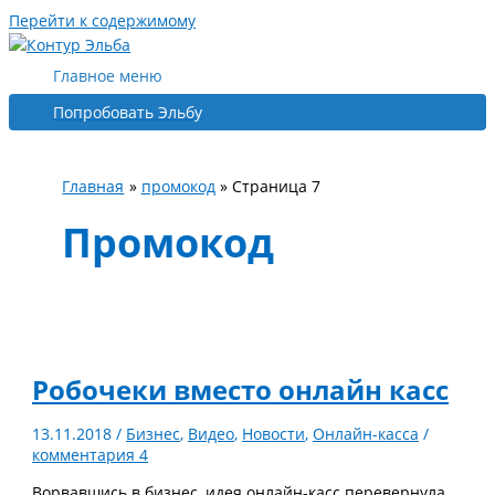
Перейти к содержимому
Главное меню
Попробовать Эльбу
Главная
промокод
Страница 7
Промокод
Робочеки вместо онлайн касс
13.11.2018
/
Бизнес
,
Видео
,
Новости
,
Онлайн-касса
/
комментария 4
Ворвавшись в бизнес, идея онлайн-касс перевернула