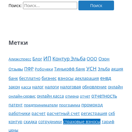
Поиск:
Метки
ИП
Контур Эльба
Блог
ООО
Озон
Алиэкспресс
УСН
ПФР
Тинькофф банк
Эльба
Отзывы
Робочеки
акция
енвд
банк
бесплатно
бизнес
взносы
декларация
налог
налоги
обновление
онлайн
закон
касса
налоговая
отчетность
онлайн касса
онлайн-сервис
отмена
отчет
промокод
патент
предприниматели
программа
работники
расчет
расчетный счет
регистрация
скб
контур
скидка
страховые взносы
тариф
сотрудники
цены