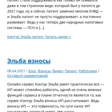
патент стала поддерживать как только он появился,
даже в том странном виде, который был у патента до
2021 года, ну а сейчас патент заменил многим ЕНВД —
и Эльба патент не просто поддерживает, а постоянно
развивает. Ведь у нас теперь две народных налоговых
системы — ПСН и […]
Контур Эльба патент
Читать далее »
Эльба взносы
08.04.2021
/
Блог
,
Взносы
,
Видео
,
Патент
,
Работники
/
Оставьте комментарий
Онлайн-сервис Контур Эльба умеет практически всё —
ИП может спокойно работать, одной из очень важных
функций сервиса в плане отчетности является то, как
сервис Контур Эльба взносы ИП рассчитывает. Ведь
взносы ИП — это повинность, по сути налог ИП
государству, который иметь две части —