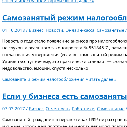
Оплата иностранной картой
Читать далее »
Самозанятый режим налогооб
01.10.2018
/
Бизнес
,
Новости
,
Онлайн-касса
,
Самозанятые
Новостью года стало появление анонсов про налогооблож
не слухов, а реального законопроекта № 551845-7 , разме
согласования-утверждения (если вы самозанятый режим на
Удивляться тут нечему, это практически стандарт — снача
недовольство, эмоции, спустя несколько
Самозанятый режим налогообложения
Читать далее »
Если у бизнеса есть самозанят
07.03.2017
/
Бизнес
,
Отчетность
,
Работники
,
Самозанятые
Самозанятый гражданин в перспективах ПФР не раз сравн
и суммы, которые на протяжении многих лет могут платит