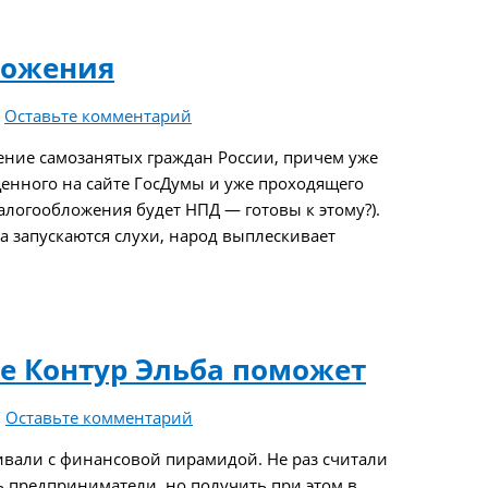
ложения
/
Оставьте комментарий
ение самозанятых граждан России, причем уже
щенного на сайте ГосДумы и уже проходящего
логообложения будет НПД — готовы к этому?).
ла запускаются слухи, народ выплескивает
ые Контур Эльба поможет
/
Оставьте комментарий
ивали с финансовой пирамидой. Не раз считали
ь предприниматели, но получить при этом в