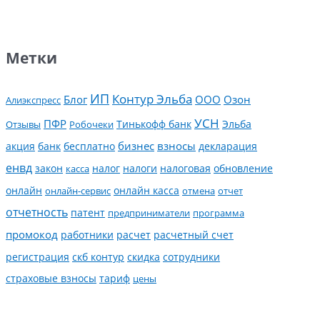
Метки
ИП
Контур Эльба
Блог
ООО
Озон
Алиэкспресс
УСН
ПФР
Тинькофф банк
Эльба
Отзывы
Робочеки
банк
бесплатно
бизнес
взносы
декларация
акция
енвд
налог
налоги
обновление
закон
касса
налоговая
онлайн
онлайн касса
онлайн-сервис
отмена
отчет
отчетность
патент
предприниматели
программа
промокод
работники
расчет
расчетный счет
регистрация
скб контур
скидка
сотрудники
страховые взносы
тариф
цены