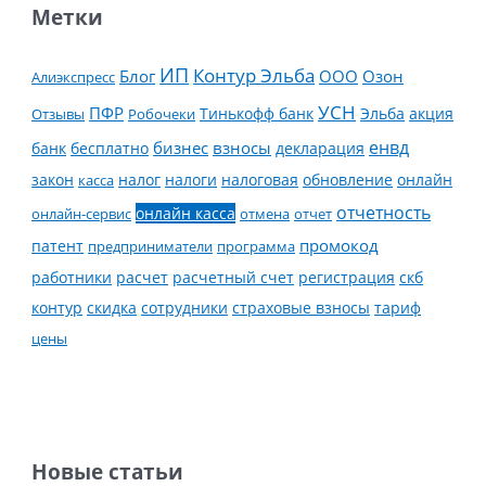
Метки
ИП
Контур Эльба
Блог
ООО
Озон
Алиэкспресс
УСН
ПФР
Тинькофф банк
Эльба
Отзывы
Робочеки
акция
енвд
банк
бесплатно
бизнес
взносы
декларация
налог
налоги
обновление
онлайн
закон
касса
налоговая
отчетность
онлайн касса
онлайн-сервис
отмена
отчет
промокод
патент
предприниматели
программа
работники
расчет
расчетный счет
регистрация
скб
контур
скидка
страховые взносы
тариф
сотрудники
цены
Новые статьи