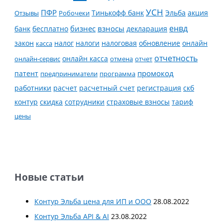
УСН
ПФР
Тинькофф банк
Эльба
Отзывы
Робочеки
акция
енвд
банк
бесплатно
бизнес
взносы
декларация
налог
налоги
обновление
онлайн
закон
касса
налоговая
отчетность
онлайн касса
онлайн-сервис
отмена
отчет
промокод
патент
предприниматели
программа
работники
расчет
расчетный счет
регистрация
скб
контур
скидка
страховые взносы
тариф
сотрудники
цены
Новые статьи
Контур Эльба цена для ИП и ООО
28.08.2022
Контур Эльба API & AI
23.08.2022