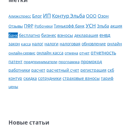
Метки
ИП
Контур Эльба
Блог
ООО
Озон
Алиэкспресс
УСН
ПФР
Тинькофф банк
Эльба
Отзывы
Робочеки
акция
енвд
банк
бесплатно
бизнес
взносы
декларация
налог
налоги
обновление
онлайн
закон
касса
налоговая
отчетность
онлайн касса
онлайн-сервис
отмена
отчет
промокод
патент
предприниматели
программа
работники
расчет
расчетный счет
регистрация
скб
контур
скидка
страховые взносы
тариф
сотрудники
цены
Новые статьи