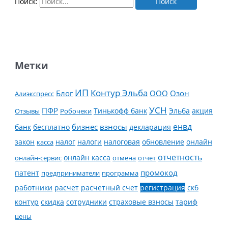
Поиск:
Метки
ИП
Контур Эльба
Блог
ООО
Озон
Алиэкспресс
УСН
ПФР
Тинькофф банк
Эльба
Отзывы
Робочеки
акция
енвд
банк
бесплатно
бизнес
взносы
декларация
налог
налоги
обновление
онлайн
закон
касса
налоговая
отчетность
онлайн касса
онлайн-сервис
отмена
отчет
промокод
патент
предприниматели
программа
работники
расчет
расчетный счет
регистрация
скб
контур
скидка
страховые взносы
тариф
сотрудники
цены