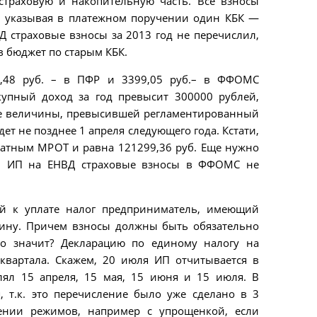
 страховую и накопительную часть. Все взносы
и, указывая в платежном поручении один КБК —
Д страховые взносы за 2013 год не перечислил,
в бюджет по старым КБК.
8,48 руб. – в ПФР и 3399,05 руб.– в ФФОМС
купный доход за год превысит 300000 рублей,
ие величины, превысившей регламентированный
ет не позднее 1 апреля следующего года. Кстати,
ратным МРОТ и равна 121299,36 руб. Еще нужно
б. ИП на ЕНВД страховые взносы в ФФОМС не
ый к уплате налог предприниматель, имеющий
вину. Причем взносы должны быть обязательно
то значит? Декларацию по единому налогу на
квартала. Скажем, 20 июля ИП отчитывается в
лял 15 апреля, 15 мая, 15 июня и 15 июля. В
 т.к. это перечисление было уже сделано в 3
ении режимов, например с упрощенкой, если