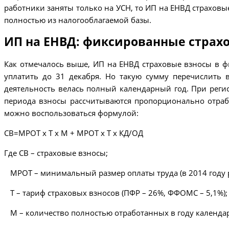
работники заняты только на УСН, то ИП на ЕНВД страховые
полностью из налогооблагаемой базы.
ИП на ЕНВД: фиксированные страхо
Как отмечалось выше, ИП на ЕНВД страховые взносы в ф
уплатить до 31 декабря. Но такую сумму перечислить 
деятельность велась полный календарный год. При регис
периода взносы рассчитываются пропорционально отраб
можно воспользоваться формулой:
СВ=МРОТ х Т х М + МРОТ х Т х КД/ОД
Где СВ – страховые взносы;
МРОТ – минимальный размер оплаты труда (в 2014 году р
Т – тариф страховых взносов (ПФР – 26%, ФФОМС – 5,1%);
М – количество полностью отработанных в году календа