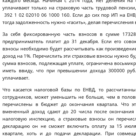
каждого месяца. Начиная с 2014 года, нет деления на
уплачивают только на страховую часть трудовой пенси
392 1 02 02010 06 1000 160. Если до сих пор ИП на ЕНВ
тогда задолженность нужно «гасить», делая перечисления 
За себя фиксированную часть взносов в сумме 1732
предприниматель платит до 31 декабря. Если его сово
взносы необходимо будет рассчитывать как произведен
доход на 1%. Перечислить эти страховые взносы нужно буд
сумма взносов, подлежащая уплате, ограничена восьмик
иметь ввиду, что при превышении дохода 300000 ру
уплачивает.
Что касается налоговой базы по ЕНВД, то рассчитанн
сотрудников, может уменьшить не больше, чем в поло
перечислены в бюджет до окончания квартала. Что э
вмененный доход сдают до 20 числа после окончания 
налоговую инспекцию, а страховые взносы он перечис
декларацию он не сможет включить оплату за 15 июля,
квартале, хоть и до подачи декларации. При совмещ