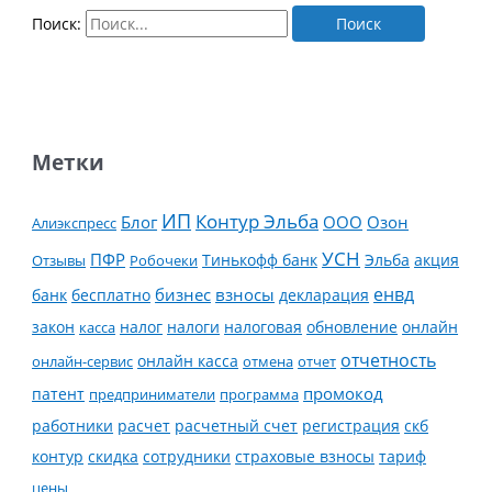
Поиск:
Метки
ИП
Контур Эльба
Блог
ООО
Озон
Алиэкспресс
УСН
ПФР
Тинькофф банк
Эльба
Отзывы
Робочеки
акция
енвд
банк
бесплатно
бизнес
взносы
декларация
налог
налоги
обновление
онлайн
закон
касса
налоговая
отчетность
онлайн касса
онлайн-сервис
отмена
отчет
промокод
патент
предприниматели
программа
работники
расчет
расчетный счет
регистрация
скб
контур
скидка
страховые взносы
тариф
сотрудники
цены