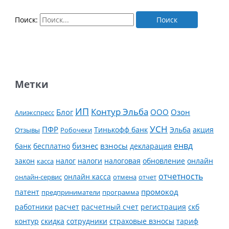
Поиск:
Метки
ИП
Контур Эльба
Блог
ООО
Озон
Алиэкспресс
УСН
ПФР
Тинькофф банк
Эльба
Отзывы
Робочеки
акция
енвд
банк
бесплатно
бизнес
взносы
декларация
налог
налоги
обновление
онлайн
закон
касса
налоговая
отчетность
онлайн касса
онлайн-сервис
отмена
отчет
промокод
патент
предприниматели
программа
работники
расчет
расчетный счет
регистрация
скб
контур
скидка
страховые взносы
тариф
сотрудники