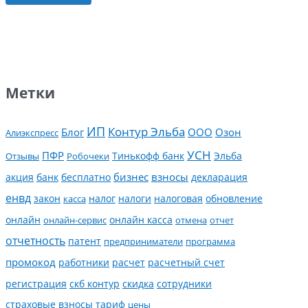
Метки
ИП
Контур Эльба
Блог
ООО
Озон
Алиэкспресс
УСН
ПФР
Тинькофф банк
Эльба
Отзывы
Робочеки
банк
бесплатно
бизнес
взносы
декларация
акция
енвд
налог
налоги
обновление
закон
касса
налоговая
онлайн
онлайн касса
онлайн-сервис
отмена
отчет
отчетность
патент
предприниматели
программа
промокод
работники
расчет
расчетный счет
регистрация
скб контур
скидка
сотрудники
страховые взносы
тариф
цены