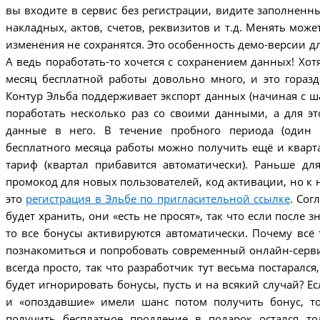
вы входите в сервис без регистрации, видите заполнен
накладных, актов, счетов, реквизитов и т.д. Менять может
изменения не сохранятся. Это особенность демо-версии дл
А ведь поработать-то хочется с сохранением данных! Хо
месяц бесплатной работы довольно много, и это горазд
Контур Эльба поддерживает экспорт данных (начиная с ш
поработать несколько раз со своими данными, а для эт
данные в него. В течение пробного периода (один 
бесплатного месяца работы можно получить ещё и кварт
тариф (квартал прибавится автоматически). Раньше дл
промокод для новых пользователей, код активации, но к 
это
регистрация в Эльбе по пригласительной ссылке
. Сог
будет хранить, они «есть не просят», так что если после з
то все бонусы активируются автоматически. Почему всё 
познакомиться и попробовать современный онлайн-серви
всегда просто, так что разработчик тут весьма постарался
будет игнорировать бонусы, пусть и на всякий случай? Е
и «опоздавшие» имели шанс потом получить бонус, т
получить бесплатное продление в подарок остался то