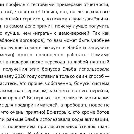
ный профиль с тестовыми примерами отчетности,
е всё, что хотите! Только, вот, после выхода все
я онлайн-сервисов, во всяком случае для Эльбы.
тя на самом деле причин почему лучше получить
о лучше, чем «играть» с демо-версией. Так как
аблонов договоров), то вам может быть удобнее
ого лучше создать аккаунт в Эльбе и загрузить
месяц) можно полноценно работать! Помимо
ал в подарок после перехода на любой платный
я получения этих бонусов Эльба использовала
началу 2020 году оставила только один способ —
ласитесь, это проще. Собственно, бонусы система
накомства с сервисом, захочется на него перейти,
так просто? Во-первых, это отличная мотивация
с для предпринимателей, а пробовать новое не
, что очень приятно! Во-вторых, кто кроме ботов
сли раньше Эльба использовала коды активации,
о с появлением пригласительных ссылок шанс
лько один. В общем, это позволяет косвенно