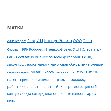
Метки
ИП
Контур Эльба
Блог
ООО
Озон
Алиэкспресс
УСН
ПФР
Тинькофф банк
Эльба
Отзывы
Робочеки
акция
енвд
банк
бесплатно
бизнес
взносы
декларация
налог
налоги
обновление
онлайн
закон
касса
налоговая
отчетность
онлайн касса
онлайн-сервис
отмена
отчет
промокод
патент
предприниматели
программа
работники
расчет
расчетный счет
регистрация
скб
контур
скидка
страховые взносы
тариф
сотрудники
цены