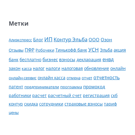
Метки
ИП
Контур Эльба
Блог
ООО
Озон
Алиэкспресс
УСН
ПФР
Тинькофф банк
Эльба
Отзывы
Робочеки
акция
енвд
банк
бесплатно
бизнес
взносы
декларация
налог
налоги
обновление
онлайн
закон
касса
налоговая
отчетность
онлайн касса
онлайн-сервис
отмена
отчет
промокод
патент
предприниматели
программа
работники
расчет
расчетный счет
регистрация
скб
контур
скидка
страховые взносы
тариф
сотрудники
цены