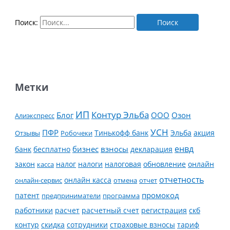
Поиск:
Метки
ИП
Контур Эльба
Блог
ООО
Озон
Алиэкспресс
УСН
ПФР
Тинькофф банк
Эльба
Отзывы
Робочеки
акция
енвд
банк
бесплатно
бизнес
взносы
декларация
налог
налоги
обновление
онлайн
закон
касса
налоговая
отчетность
онлайн касса
онлайн-сервис
отмена
отчет
промокод
патент
предприниматели
программа
работники
расчет
расчетный счет
регистрация
скб
контур
скидка
страховые взносы
тариф
сотрудники