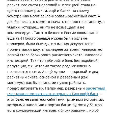
расчетного счета налоговой инспекцией стала не
единственным риском, ещё и банки по своему
усмотрению могут заблокировать расчетный счет. А
для бизнеса это может означать не просто остановку, а
убытки, которые… никто не возмещает и не
компенсирует. Так что бизнес в России кошмарят, и
ещё как! Просто раньше нужны были офлайн-
проверки, были выезды, изымания документов и
прочие маски-шоу, в последнее же время невероятно
легкой стала блокировка расчетного счета налоговой
инспекцией. Так что выбирайте банк без подобной
репутации, т.к. истории такого рода мгновенно
появляются в сети. А ещё лучше — открывайте два
расчетный счета, основной и резервный (как
минимум), как бы с рисками нужно работать,
предусматривать их. Например, резервный
расчетный
счет можно посоветовать открыть в Тинькофф банк
—
этот банк не запятнал себя теми грязными историями,
которыми наполнился портал банки ру, хотя у банков
есть коммерческий интерес к блокировками… но об