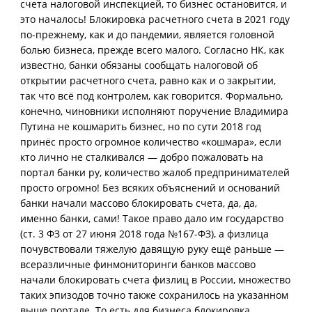
счета налоговой инспекцией, то бизнес остановится, и
это началось! Блокировка расчетного счета в 2021 году
по-прежнему, как и до пандемии, является головной
болью бизнеса, прежде всего малого. Согласно НК, как
известно, банки обязаны сообщать налоговой об
открытии расчетного счета, равно как и о закрытии,
так что всё под контролем, как говорится. Формально,
конечно, чиновники исполняют поручение Владимира
Путина не кошмарить бизнес, но по сути 2018 год
принёс просто огромное количество «кошмара», если
кто лично не сталкивался — добро пожаловать на
портал банки ру, количество жалоб предпринимателей
просто огромно! Без всяких объяснений и оснований
банки начали массово блокировать счета, да, да,
именно банки, сами! Такое право дало им государство
(ст. 3 ФЗ от 27 июня 2018 года №167-ФЗ), а физлица
почувствовали тяжелую давящую руку ещё раньше —
всеразличные финмониторинги банков массово
начали блокировать счета физлиц в России, множество
таких эпизодов точно также сохранилось на указанном
выше портале. То есть для бизнеса блокировка