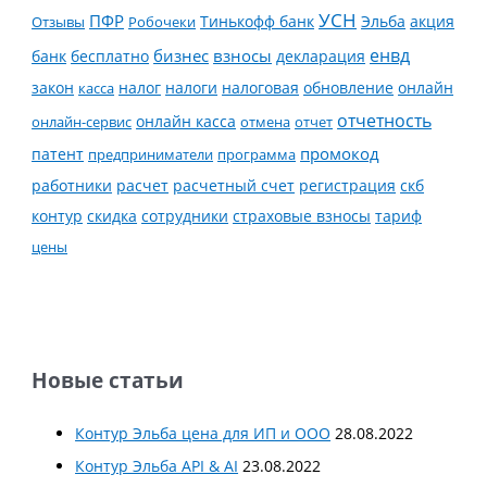
УСН
ПФР
Тинькофф банк
Эльба
Отзывы
Робочеки
акция
енвд
банк
бесплатно
бизнес
взносы
декларация
налог
налоги
обновление
онлайн
закон
касса
налоговая
отчетность
онлайн касса
онлайн-сервис
отмена
отчет
промокод
патент
предприниматели
программа
работники
расчет
расчетный счет
регистрация
скб
контур
скидка
страховые взносы
тариф
сотрудники
цены
Новые статьи
Контур Эльба цена для ИП и ООО
28.08.2022
Контур Эльба API & AI
23.08.2022