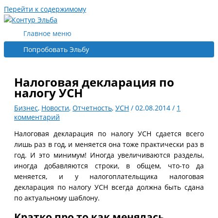
Перейти к содержимому
Главное меню
Попробовать Эльбу
Налоговая декларация по
налогу УСН
Бизнес
,
Новости
,
Отчетность
,
УСН
/
02.08.2014
/
1
комментарий
Налоговая декларация по налогу УСН сдается всего
лишь раз в год, и меняется она тоже практически раз в
год. И это минимум! Иногда увеличиваются разделы,
иногда добавляются строки, в общем, что-то да
меняется, и у налогоплательщика налоговая
декларация по налогу УСН всегда должна быть сдана
по актуальному шаблону.
Кратко про то как менялась