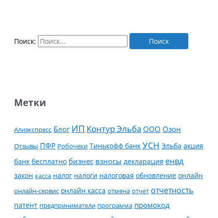
Поиск:
Метки
ИП
Контур Эльба
Блог
ООО
Озон
Алиэкспресс
УСН
ПФР
Тинькофф банк
Эльба
Отзывы
Робочеки
акция
енвд
банк
бесплатно
бизнес
взносы
декларация
налог
налоги
обновление
онлайн
закон
касса
налоговая
отчетность
онлайн касса
онлайн-сервис
отмена
отчет
промокод
патент
предприниматели
программа