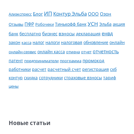
ИП
Контур Эльба
Блог
ООО
Озон
Алиэкспресс
УСН
ПФР
Тинькофф банк
Эльба
Отзывы
Робочеки
акция
енвд
банк
бесплатно
бизнес
взносы
декларация
налог
налоги
обновление
онлайн
закон
касса
налоговая
отчетность
онлайн касса
онлайн-сервис
отмена
отчет
промокод
патент
предприниматели
программа
работники
расчет
расчетный счет
регистрация
скб
контур
скидка
страховые взносы
тариф
сотрудники
цены
Новые статьи