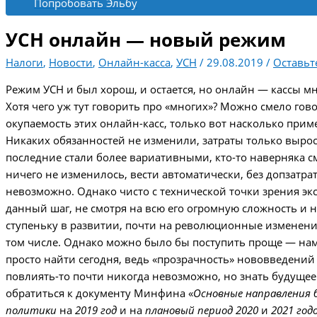
Попробовать Эльбу
УСН онлайн — новый режим
Налоги
,
Новости
,
Онлайн-касса
,
УСН
/
29.08.2019
/
Оставьт
Режим УСН и был хорош, и остается, но онлайн — кассы м
Хотя чего уж тут говорить про «многих»? Можно смело гов
окупаемость этих онлайн-касс, только вот насколько при
Никаких обязанностей не изменили, затраты только выросл
последние стали более вариативными, кто-то наверняка с
ничего не изменилось, вести автоматически, без допзатрат
невозможно. Однако чисто с технической точки зрения экс
данный шаг, не смотря на всю его огромную сложность и 
ступеньку в развитии, почти на революционные изменения
том числе. Однако можно было бы поступить проще — намё
просто найти сегодня, ведь «прозрачность» нововведений 
повлиять-то почти никогда невозможно, но знать будуще
обратиться к документу Минфина
«
Основные направления
политики
на
2019 год
и на
плановый период 2020
и
2021 год