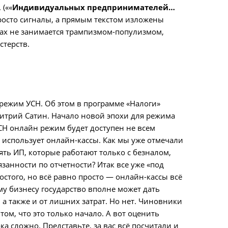
(««
Индивидуальных предпринимателей…
просто сигналы, а прямым текстом изложены
осах не занимается трампизмом-популизмом,
стерств.
режим УСН. Об этом в программе «Налоги»
митрий Сатин. Начало новой эпохи для режима
СН онлайн режим будет доступен не всем
 использует онлайн-кассы. Как мы уже отмечали
взять ИП, которые работают только с безналом,
язанности по отчетности? Итак все уже «под
ростого, но всё равно просто — онлайн-кассы всё
му бизнесу государство вполне может дать
 а также и от лишних затрат. Но нет. Чиновники
ом, что это только начало. А вот оценить
а сложно. Представьте, за вас всё посчитали и