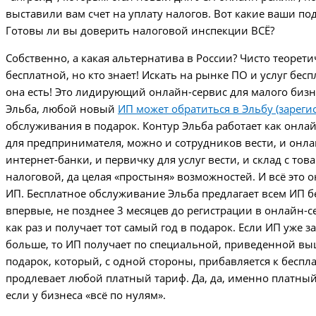
выставили вам счет на уплату налогов. Вот какие ваши п
Готовы ли вы доверить налоговой инспекции ВСЁ?
Собственно, а какая альтернатива в России? Чисто теорет
бесплатной, но кто знает! Искать на рынке ПО и услуг бесп
она есть! Это лидирующий онлайн-сервис для малого биз
Эльба, любой новый
ИП может обратиться в Эльбу (зареги
обслуживания в подарок. Контур Эльба работает как онла
для предпринимателя, можно и сотрудников вести, и онл
интернет-банки, и первичку для услуг вести, и склад с тов
налоговой, да целая «простыня» возможностей. И всё это 
ИП. Бесплатное обслуживание Эльба предлагает всем ИП бе
впервые, не позднее 3 месяцев до регистрации в онлайн-с
как раз и получает тот самый год в подарок. Если ИП уже 
больше, то ИП получает по специальной, приведенной выш
подарок, который, с одной стороны, прибавляется к беспл
продлевает любой платный тариф. Да, да, именно платный
если у бизнеса «всё по нулям».