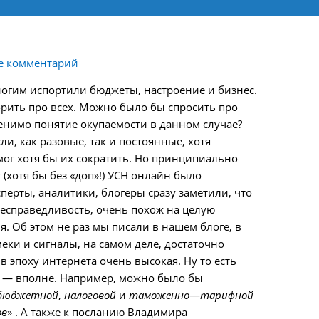
е комментарий
ногим испортили бюджеты, настроение и бизнес.
орить про всех. Можно было бы спросить про
менимо понятие окупаемости в данном случае?
и, как разовые, так и постоянные, хотя
мог хотя бы их сократить. Но принципиально
 (хотя бы без «доп»!) УСН онлайн было
перты, аналитики, блогеры сразу заметили, что
несправедливость, очень похож на целую
. Об этом не раз мы писали в нашем блоге, в
ки и сигналы, на самом деле, достаточно
в эпоху интернета очень высокая. Ну то есть
е — вполне. Например, можно было бы
 бюджетной
,
налоговой
и
таможенно
—
тарифной
ов
» . А также к посланию Владимира