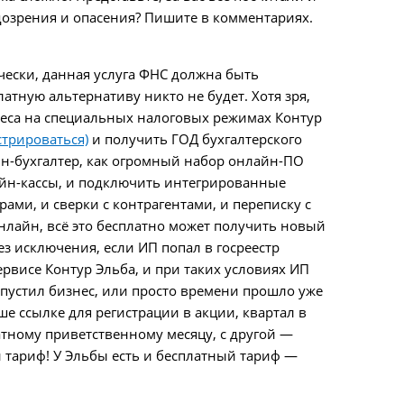
одозрения и опасения? Пишите в комментариях.
ически, данная услуга ФНС должна быть
латную альтернативу никто не будет. Хотя зря,
неса на специальных налоговых режимах Контур
стрироваться)
и получить ГОД бухгалтерского
йн-бухгалтер, как огромный набор онлайн-ПО
айн-кассы, и подключить интегрированные
арами, и сверки с контрагентами, и переписку с
онлайн, всё это бесплатно может получить новый
з исключения, если ИП попал в госреестр
ервисе Контур Эльба, и при таких условиях ИП
запустил бизнес, или просто времени прошло уже
е ссылке для регистрации в акции, квартал в
атному приветственному месяцу, с другой —
 тариф! У Эльбы есть и бесплатный тариф —