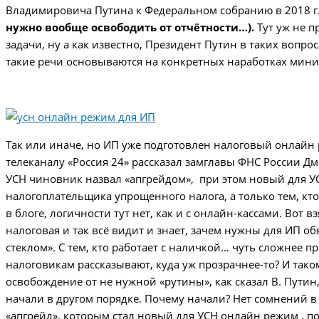
Владимировича Путина к Федеральном собранию в 2018 г. 
нужно вообще освободить от отчётности…).
Тут уж не 
задачи, ну а как известно, Президент Путин в таких вопр
такие речи основываются на конкретных наработках мини
Так или иначе, но ИП уже подготовлен налоговый онлайн 
телеканалу «Россия 24» рассказал замглавы ФНС России Д
УСН чиновник назвал «апгрейдом», при этом новый для У
налогоплательщика упрощенного налога, а только тем, кто
в блоге, логичности тут нет, как и с онлайн-кассами. Вот 
налоговая и так всё видит и знает, зачем нужны для ИП об
стеклом». С тем, кто работает с наличкой… чуть сложнее п
налоговикам рассказывают, куда уж прозрачнее-то? И тако
освобождение от не нужной «рутины», как сказал В. Путин,
начали в другом порядке. Почему начали? Нет сомнений в т
«апгрейд», которым стал новый для УСН онлайн режим , пок