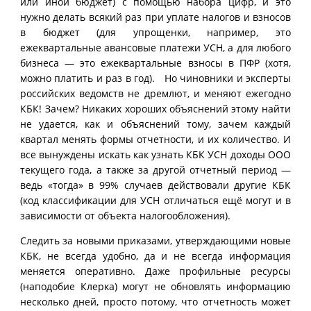
или иной бюджет) с помощью набора цифр, и это
нужно делать всякий раз при уплате налогов и взносов
в бюджет (для упрощенки, например, это
ежеквартальные авансовые платежи УСН, а для любого
бизнеса — это ежеквартальные взносы в ПФР (хотя,
можно платить и раз в год). Но чиновники и эксперты
российских ведомств не дремлют, и меняют ежегодно
КБК! Зачем? Никаких хороших объяснений этому найти
не удается, как и объяснений тому, зачем каждый
квартал менять формы отчетности, и их количество. И
все вынуждены искать как узнать КБК УСН доходы ООО
текущего года, а также за другой отчетный период —
ведь «тогда» в 99% случаев действовали другие КБК
(код классификации для УСН отличаться ещё могут и в
зависимости от объекта налогообложения).
Следить за новыми приказами, утверждающими новые
КБК, не всегда удобно, да и не всегда информация
меняется оперативно. Даже профильные ресурсы
(наподобие Клерка) могут не обновлять информацию
несколько дней, просто потому, что отчетность может