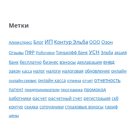
Метки
ИП
Контур Эльба
Блог
ООО
Озон
Алиэкспресс
УСН
ПФР
Тинькофф банк
Эльба
Отзывы
Робочеки
акция
енвд
банк
бесплатно
бизнес
взносы
декларация
налог
налоги
обновление
онлайн
закон
касса
налоговая
отчетность
онлайн касса
онлайн-сервис
отмена
отчет
промокод
патент
предприниматели
программа
работники
расчет
расчетный счет
регистрация
скб
контур
скидка
страховые взносы
тариф
сотрудники
цены