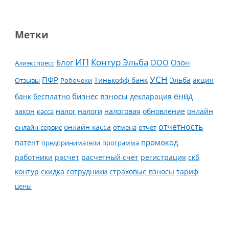
Метки
ИП
Контур Эльба
Блог
ООО
Озон
Алиэкспресс
УСН
ПФР
Тинькофф банк
Эльба
Отзывы
Робочеки
акция
енвд
банк
бесплатно
бизнес
взносы
декларация
налог
налоги
обновление
онлайн
закон
касса
налоговая
отчетность
онлайн касса
онлайн-сервис
отмена
отчет
промокод
патент
предприниматели
программа
работники
расчет
расчетный счет
регистрация
скб
контур
скидка
страховые взносы
тариф
сотрудники
цены