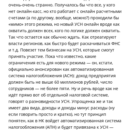
очень-очень странно. Получалось бы что все, у кого
нет онлайн-касс, но кто работает с онлайн расчетными
счетами (а по другому, вообще, можно?) проходили бы
«мимо» этого режима, но новый УСН онлайн вроде как
охватить должен всех, кого по логике должен охватить.
Так что остается как обычно ждать. Как отреагируют
власти регионов, как быстро будет раскачиваться ФНС
и т.д. Повезет тем бизнесам на УСН, которые смогут
принять участие. Пока что известно, какие
ограничения есть для нового режима — он, кстати,
официально анонсирован как автоматизированная
система налогообложения (АСН): доход предприятия
должен быть не выше 60 миллионов рублей, число
сотрудников — не более пяти. Ну и речь вроде как не
идёт прямо вот об отдельной налоговой системе,
говорят о разновидности УСН. Упрощенка же и так
имеет два вида, доходы и доходы минус расходы (ну
если говорить просто и кратко), но тут принцип
понятен, как в НК войдет автоматизированная система
налогообложения (АПН) и будет привязана к УСН —