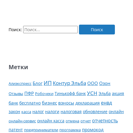
Поиск:
Метки
ИП
Контур Эльба
Блог
ООО
Озон
Алиэкспресс
УСН
ПФР
Тинькофф банк
Эльба
Отзывы
Робочеки
акция
енвд
банк
бесплатно
бизнес
взносы
декларация
налог
налоги
обновление
онлайн
закон
касса
налоговая
отчетность
онлайн касса
онлайн-сервис
отмена
отчет
промокод
патент
предприниматели
программа