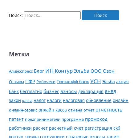
Поиск:
Метки
ИП
Контур Эльба
Блог
ООО
Озон
Алиэкспресс
УСН
ПФР
Тинькофф банк
Эльба
Отзывы
Робочеки
акция
енвд
банк
бесплатно
бизнес
взносы
декларация
налог
налоги
обновление
онлайн
закон
касса
налоговая
отчетность
онлайн касса
онлайн-сервис
отмена
отчет
промокод
патент
предприниматели
программа
работники
расчет
расчетный счет
регистрация
скб
контур
скидка
страховые взносы
тариф
сотрудники