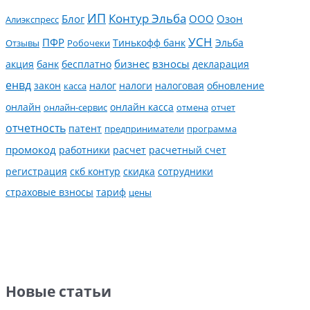
ИП
Контур Эльба
Блог
ООО
Озон
Алиэкспресс
УСН
ПФР
Тинькофф банк
Эльба
Отзывы
Робочеки
банк
бесплатно
бизнес
взносы
декларация
акция
енвд
налог
налоги
обновление
закон
касса
налоговая
онлайн
онлайн касса
онлайн-сервис
отмена
отчет
отчетность
патент
предприниматели
программа
промокод
работники
расчет
расчетный счет
регистрация
скб контур
скидка
сотрудники
страховые взносы
тариф
цены
Новые статьи