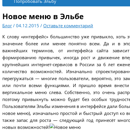
Попробовать Эльбу
Новое меню в Эльбе
Блог
/
04.12.2015
/
Оставьте комментарий
К слову «интерфейс» большинство уже привыкло, хоть э
значение более или менее понятно всем. Да и в эпох
важнейших терминов, от интерфейса сайта зависи
формированию привычек, иногда рост и движение впе
крупнейших интернет-сервисов в России за 6 лет ежен
количество возможностей. Изначально спроектирован
перегружаться — многие пользователи, вероятно, это зам
или почти всеми функциями. И пришло время внести
вертикальное меню слева. Собственно, это очень распр
поэтому привыкнуть можно будет без особых трудносте
Пользователям Эльбы изменения в интерфейсе дали боль
новое меню), изначально простой и быстрый доступ ко вс
также запас для роста — следующий год принесёт мно
новых возможностей!