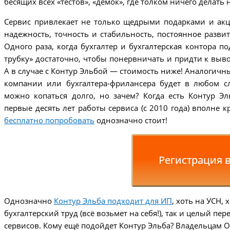
бесящих всех «тестов», «демок», где толком ничего делать
Сервис привлекает не только щедрыми подарками и акц
надежность, точность и стабильность, постоянное развити
Одного раза, когда бухгалтер и бухгалтерская контора под
трубку» достаточно, чтобы понервничать и придти к вывод
А в случае с Контур Эльбой — стоимость ниже! Аналогичн
компании или бухгалтера-фрилансера будет в любом с
можно копаться долго, но зачем? Когда есть Контур Э
первые десять лет работы сервиса (с 2010 года) вполне 
бесплатно попробовать
однозначно стоит!
Регистрация 
Однозначно
Контур Эльба подходит для ИП
, хоть на УСН, 
бухгалтерский труд (всё возьмет на себя!), так и целый 
сервисов. Кому ещё подойдет Контур Эльба? Владельцам 