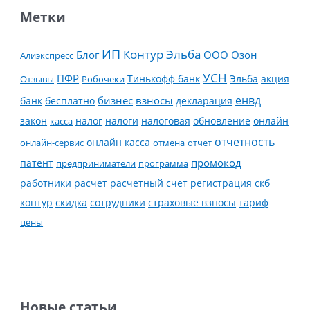
Метки
ИП
Контур Эльба
Блог
ООО
Озон
Алиэкспресс
УСН
ПФР
Тинькофф банк
Эльба
Отзывы
Робочеки
акция
енвд
банк
бесплатно
бизнес
взносы
декларация
налог
налоги
обновление
онлайн
закон
касса
налоговая
отчетность
онлайн касса
онлайн-сервис
отмена
отчет
промокод
патент
предприниматели
программа
работники
расчет
расчетный счет
регистрация
скб
контур
скидка
страховые взносы
тариф
сотрудники
цены
Новые статьи